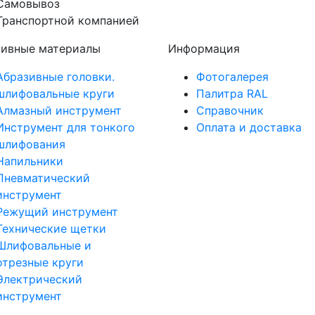
Самовывоз
Транспортной компанией
зивные материалы
Информация
Абразивные головки.
Фотогалерея
шлифовальные круги
Палитра RAL
Алмазный инструмент
Справочник
Инструмент для тонкого
Оплата и доставка
шлифования
Напильники
Пневматический
инструмент
Режущий инструмент
Технические щетки
Шлифовальные и
отрезные круги
Электрический
инструмент