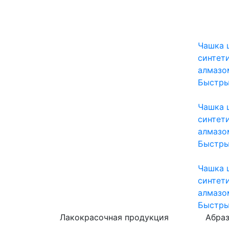
Чашка 
синтет
алмазо
Быстры
Чашка 
синтет
алмазо
Быстры
Чашка 
синтет
алмазо
Быстры
Лакокрасочная продукция
Абра