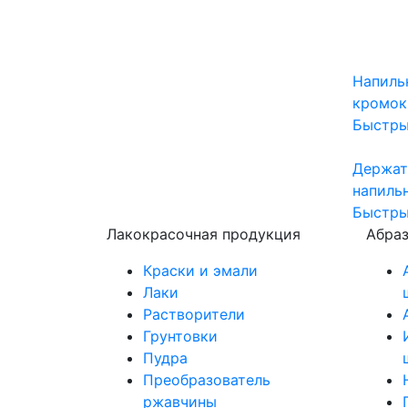
Напиль
кромок
Быстры
Держат
напиль
Быстры
Лакокрасочная продукция
Абра
Краски и эмали
Лаки
Растворители
Грунтовки
Пудра
Преобразователь
ржавчины