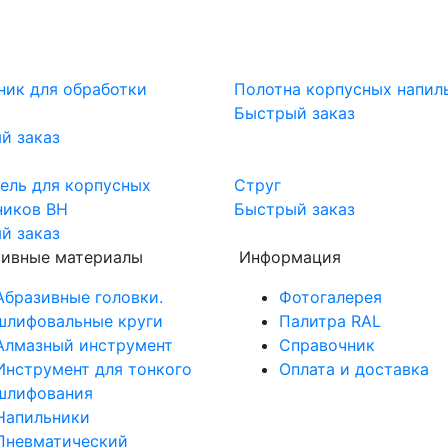
ник для обработки
Полотна корпусных напил
Быстрый заказ
й заказ
ель для корпусных
Струг
ников BH
Быстрый заказ
й заказ
зивные материалы
Информация
Абразивные головки.
Фотогалерея
шлифовальные круги
Палитра RAL
Алмазный инструмент
Справочник
Инструмент для тонкого
Оплата и доставка
шлифования
Напильники
Пневматический