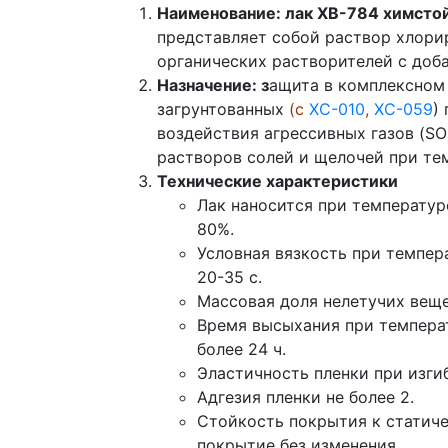
Наименование: лак ХВ-784 химсто
представляет собой раствор хлори
органических растворителей с доб
Назначение: з
ащита в комплексном
загрунтованных
(с
ХС-010
,
ХС-059
)
воздействия агрессивных газов (SO
растворов солей и щелочей при те
Технические характеристики
Лак наносится при температур
80%.
Условная вязкость при темпер
20-35 с.
Массовая доля нелетучих веще
Время высыхания при температу
более 24 ч.
Эластичность пленки при изгиб
Адгезия пленки не более 2.
Стойкость покрытия к статич
покрытие без изменения.