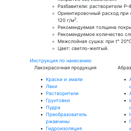
Разбавители: растворители Р-4,
Ориентировочный расход при 
2
120 г/м
.
Рекомендуемая толщина покры
Рекомендуемое количество сло
Межслойная сушка: при t° 20°С 
Цвет: светло-желтый.
Инструкция по нанeсению
Лакокрасочная продукция
Абра
Краски и эмали
Лаки
Растворители
Грунтовки
Пудра
Преобразователь
ржавчины
Гидроизоляция