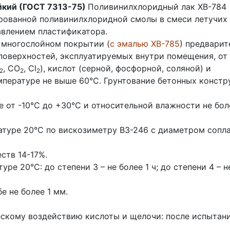
йкий (ГОСТ 7313-75)
Поливинилхлоридный лак ХВ-784
рованной поливинилхлоридной смолы в смеси летучих
авлением пластификатора.
 многослойном покрытии (
с эмалью ХВ-785
) предварит
 поверхностей, эксплуатируемых внутри помещения, от
, CO
, Cl
), кислот (серной, фосфорной, соляной) и
2
2
2
мпературе не выше 60°С. Грунтование бетонных констр
е от -10°С до +30°С и относительной влажности не бол
атуре 20°С по вискозиметру ВЗ-246 с диаметром сопл
ств 14-17%.
ре 20°С: до степени 3 – не более 1 ч; до степени 4 – н
е не более 1 мм.
ескому воздействию кислоты и щелочи: после испытан