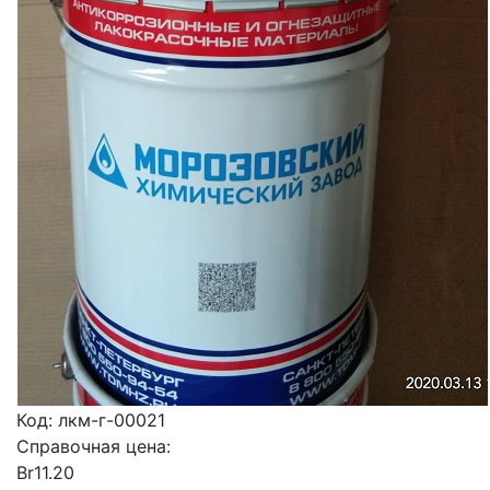
Код:
лкм-г-00021
Справочная цена:
Br
11.20