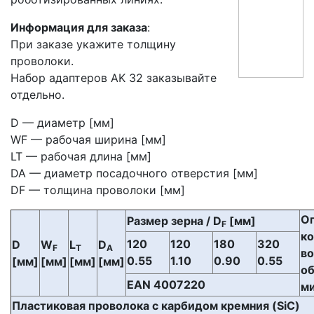
Информация для заказа
:
При заказе укажите толщину
проволоки.
Набор адаптеров AK 32 заказывайте
отдельно.
D — диаметр [мм]
WF — рабочая ширина [мм]
LT — рабочая длина [мм]
DA — диаметр посадочного отверстия [мм]
DF — толщина проволоки [мм]
Оп
Размер зерна / D
[мм]
F
ко
120
120
180
320
D
W
L
D
F
T
A
во
0.55
1.10
0.90
0.55
[мм]
[мм]
[мм]
[мм]
об
EAN 4007220
м
Пластиковая проволока с карбидом кремния (SiC)