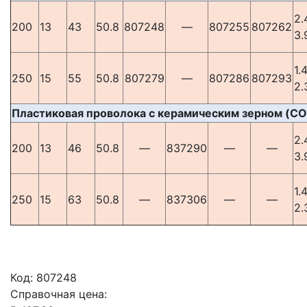
2.
200
13
43
50.8
807248
—
807255
807262
3.
1.
250
15
55
50.8
807279
—
807286
807293
2.
Пластиковая проволока с керамическим зерном (CO
2.
200
13
46
50.8
—
837290
—
—
3.
1.
250
15
63
50.8
—
837306
—
—
2.
Код:
807248
Справочная цена: