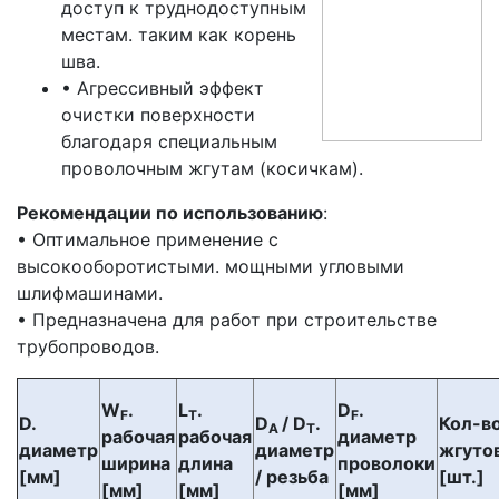
доступ к труднодоступным
местам. таким как корень
шва.
• Агрессивный эффект
очистки поверхности
благодаря специальным
проволочным жгутам (косичкам).
Рекомендации по использованию
:
• Оптимальное применение с
высокооборотистыми. мощными угловыми
шлифмашинами.
• Предназначена для работ при строительстве
трубопроводов.
W
.
L
.
D
.
F
T
F
D.
D
/ D
.
Кол-в
A
T
рабочая
рабочая
диаметр
диаметр
диаметр
жгуто
ширина
длина
проволоки
[мм]
/ резьба
[шт.]
[мм]
[мм]
[мм]