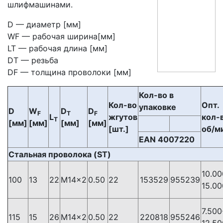
шлифмашинами.
D — диаметр [мм]
WF — рабочая ширина[мм]
LT — рабочая длина [мм]
DT — резьба
DF — толщина проволоки [мм]
Кол-во в
Кол-во
Опт.
упаковке
D
W
D
D
F
T
F
L
жгутов
кол-
T
[мм]
[мм]
[мм]
[мм]
[шт.]
об/м
EAN 4007220
Стальная проволока (ST)
10.00
100
13
22
М14×2
0.50
22
153529
955239
15.00
7.500
115
15
26
М14×2
0.50
22
220818
955246
12.50