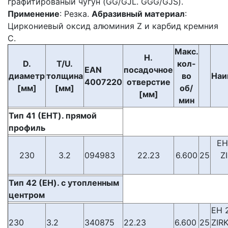
графитированый чугун (GG/GJL. GGG/GJS).
Применение
: Резка.
Абразивный материал
:
Циркониевый оксид алюминия Z и карбид кремния
C.
Макс.
H.
D.
T/U.
кол-
EAN
посадочное
диаметр
толщина
во
Наи
4007220
отверстие
[мм]
[мм]
об/
[мм]
мин
Тип 41 (EHT). прямой
профиль
EH
230
3.2
094983
22.23
6.600
25
Z
Тип 42 (EH). с утопленны
м
центром
EH 
230
3.2
340875
22.23
6.600
25
ZIR