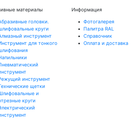
зивные материалы
Информация
Абразивные головки.
Фотогалерея
шлифовальные круги
Палитра RAL
Алмазный инструмент
Справочник
Инструмент для тонкого
Оплата и доставка
шлифования
Напильники
Пневматический
инструмент
Режущий инструмент
Технические щетки
Шлифовальные и
отрезные круги
Электрический
инструмент