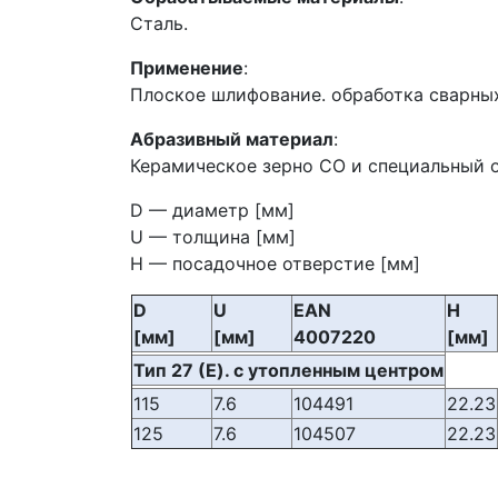
Сталь.
Применение
:
Плоское шлифование. обработка сварных
Абразивный материал
:
Керамическое зерно СО и специальный 
D — диаметр [мм]
U — толщина [мм]
H — посадочное отверстие [мм]
D
U
EAN
H
[мм]
[мм]
4007220
[мм]
Тип 27 (E). с утопленны
м центром
115
7.6
104491
22.23
125
7.6
104507
22.23