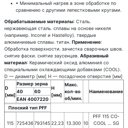
• Минимальный нагрев в зоне обработке по
сравнению с другими лепестковыми кругами.
Обрабатываемые материалы
: Сталь.
нержавеющая сталь. сплавы на основе никеля
(например. Inconel и Hastelloy). твердые
алюминиевые сплавы. титан.
Применение
:
Обработка поверхности. зачистка сварочных швов.
снятие фаски. снятие заусенцев.
Абразивный
материал
: Керамический оксид алюминия со
специальными охлаждающими добавками (COOL).
D — диаметр [мм] H — посадочное отверстие [мм]
Размер зерна
Макс.
D
H
40
60
кол-во
Наименование
[мм]
[мм]
об/мин.
EAN 4007220
Плоский тип PFF
PFF 115 CO-
115
725436
793145
22.23
13.300
10
COOL … SG