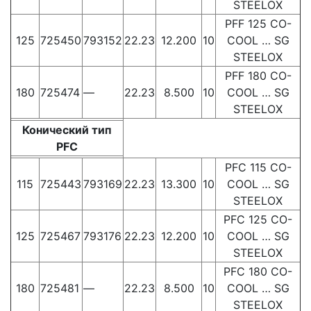
STEELOX
PFF 125 CO-
125
725450
793152
22.23
12.200
10
COOL … SG
STEELOX
PFF 180 CO-
180
725474
—
22.23
8.500
10
COOL … SG
STEELOX
Конический тип
PFC
PFC 115 CO-
115
725443
793169
22.23
13.300
10
COOL … SG
STEELOX
PFC 125 CO-
125
725467
793176
22.23
12.200
10
COOL … SG
STEELOX
PFC 180 CO-
180
725481
—
22.23
8.500
10
COOL … SG
STEELOX