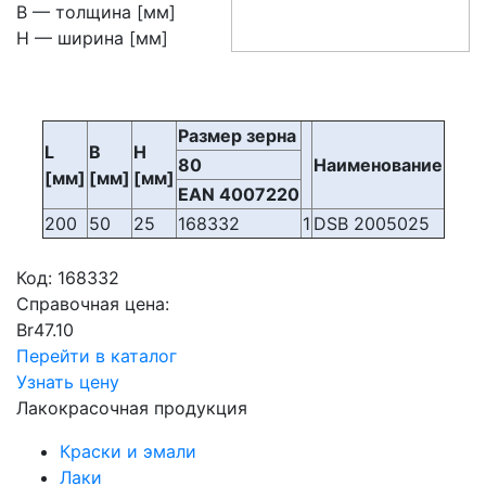
В — толщина [мм]
H — ширина [мм]
Размер зерна
L
B
H
80
Наименование
[мм]
[мм]
[мм]
EAN 4007220
200
50
25
168332
1
DSB 2005025
Код:
168332
Справочная цена:
Br
47.10
Перейти в каталог
Узнать цену
Лакокрасочная продукция
Краски и эмали
Лаки