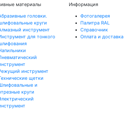
зивные материалы
Информация
Абразивные головки.
Фотогалерея
шлифовальные круги
Палитра RAL
Алмазный инструмент
Справочник
Инструмент для тонкого
Оплата и доставка
шлифования
Напильники
Пневматический
инструмент
Режущий инструмент
Технические щетки
Шлифовальные и
отрезные круги
Электрический
инструмент