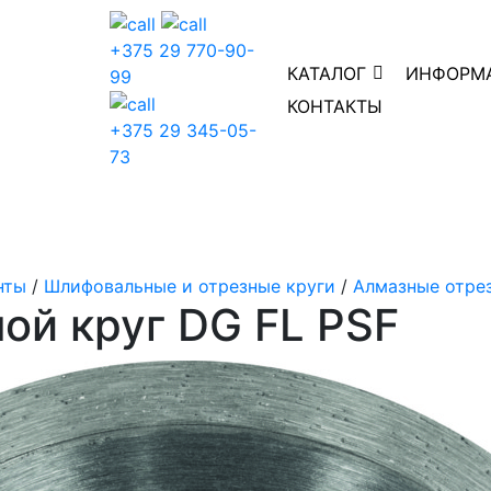
+375 29 770-90-
КАТАЛОГ
ИНФОРМ
99
КОНТАКТЫ
+375 29 345-05-
73
нты
/
Шлифовальные и отрезные круги
/
Алмазные отре
ой круг DG FL PSF