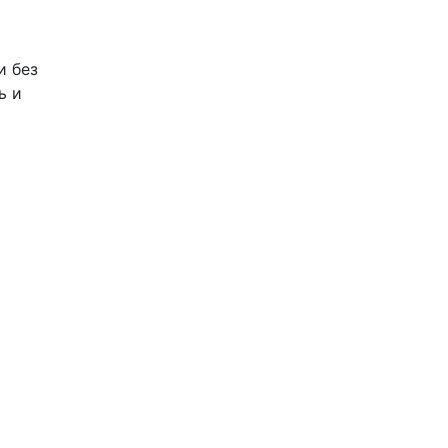
и без
ь и