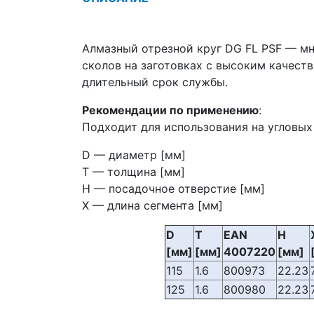
Алмазный отрезной круг DG FL PSF — м
сколов на заготовках с высоким качест
длительный срок службы.
Рекомендации по применению
:
Подходит для использования на угловы
D — диаметр [мм]
T — толщина [мм]
H — посадочное отверстие [мм]
X — длина сегмента [мм]
D
T
EAN
H
[мм]
[мм]
4007220
[мм]
115
1.6
800973
22.23
125
1.6
800980
22.23