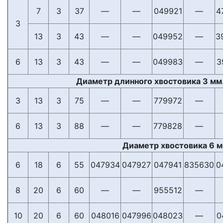
7
3
37
—
—
049921
—
4
3
13
3
43
—
—
049952
—
3
6
13
3
43
—
—
049983
—
3
Диаметр длинного хвостовика 3 мм.
3
13
3
75
—
—
779972
—
6
13
3
88
—
—
779828
—
Диаметр хвостовика 6 
6
18
6
55
047934
047927
047941
835630
0
8
20
6
60
—
—
955512
—
10
20
6
60
048016
047996
048023
—
0