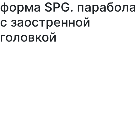
форма SPG. парабола
с заостренной
головкой