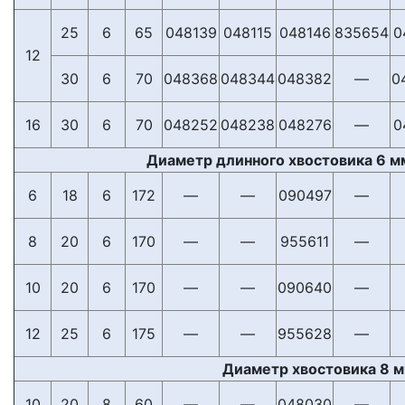
25
6
65
048139
048115
048146
835654
0
12
30
6
70
048368
048344
048382
—
0
16
30
6
70
048252
048238
048276
—
0
Диаметр длинного хвостовика 6 мм
6
18
6
172
—
—
090497
—
8
20
6
170
—
—
955611
—
10
20
6
170
—
—
090640
—
12
25
6
175
—
—
955628
—
Диаметр хвостовика 8 
10
20
8
60
—
—
048030
—