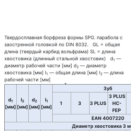
Твердосплавная борфреза формы SPG. парабола с
заостренной головкой по DIN 8032. GL = общая
длина (твердый карбид вольфрама) SL = длина
хвостовика (длинный стальной хвостовик) d
—
1
диаметр рабочей части [мм] d
— диаметр
2
хвостовика [мм] l
— общая длина [мм] l
— длина
1
2
рабочей части [мм]
Зуб
3 PLUS
d
l
d
l
1
2
2
1
1
3
3 PLUS
HC-
[мм]
[мм]
[мм]
[мм]
FEP
EAN 4007220
Диаметр хвостовика 3 