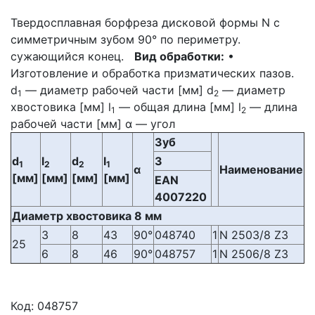
Твердосплавная борфреза дисковой формы N с
симметричным зубом 90° по периметру.
сужающийся конец.
Вид обработки:
•
Изготовление и обработка призматических пазов.
d
— диаметр рабочей части [мм] d
— диаметр
1
2
хвостовика [мм] l
— общая длина [мм] l
— длина
1
2
рабочей части [мм] α — угол
Зуб
d
l
d
l
3
1
2
2
1
α
Наименование
[мм]
[мм]
[мм]
[мм]
EAN
4007220
Диаметр хвостовика 8 мм
3
8
43
90°
048740
1
N 2503/8 Z3
25
6
8
46
90°
048757
1
N 2506/8 Z3
Код:
048757