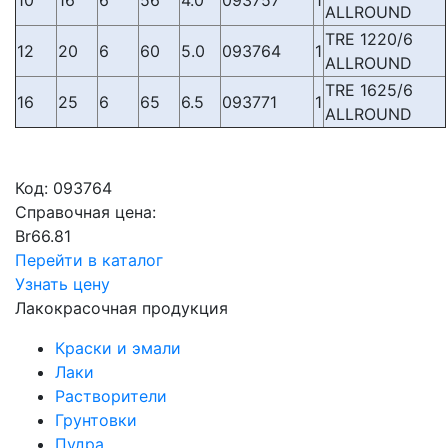
10
16
6
56
4.0
093757
1
ALLROUND
TRE 1220/6
12
20
6
60
5.0
093764
1
ALLROUND
TRE 1625/6
16
25
6
65
6.5
093771
1
ALLROUND
Код:
093764
Справочная цена:
Br
66.81
Перейти в каталог
Узнать цену
Лакокрасочная продукция
Краски и эмали
Лаки
Растворители
Грунтовки
Пудра