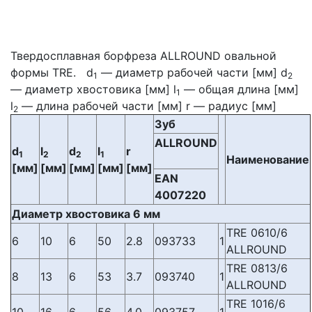
Твердосплавная борфреза ALLROUND овальной
формы TRE. d
— диаметр рабочей части [мм] d
1
2
— диаметр хвостовика [мм] l
— общая длина [мм]
1
l
— длина рабочей части [мм] r — радиус [мм]
2
Зуб
ALLROUND
d
l
d
l
r
1
2
2
1
Наименование
[мм]
[мм]
[мм]
[мм]
[мм]
EAN
4007220
Диаметр хвостовика 6 мм
TRE 0610/6
6
10
6
50
2.8
093733
1
ALLROUND
TRE 0813/6
8
13
6
53
3.7
093740
1
ALLROUND
TRE 1016/6