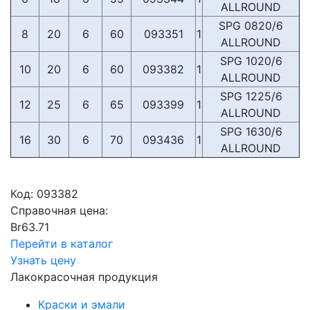
ALLROUND
SPG 0820/6
8
20
6
60
093351
1
ALLROUND
SPG 1020/6
10
20
6
60
093382
1
ALLROUND
SPG 1225/6
12
25
6
65
093399
1
ALLROUND
SPG 1630/6
16
30
6
70
093436
1
ALLROUND
Код:
093382
Справочная цена:
Br
63.71
Перейти в каталог
Узнать цену
Лакокрасочная продукция
Краски и эмали