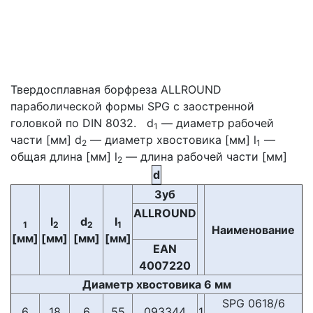
Твердосплавная борфреза ALLROUND
параболической формы SPG с заостренной
головкой по DIN 8032. d
— диаметр рабочей
1
части [мм] d
— диаметр хвостовика [мм] l
—
2
1
общая длина [мм] l
— длина рабочей части [мм]
2
d
Зуб
ALLROUND
l
d
l
1
2
2
1
Наименование
[мм]
[мм]
[мм]
[мм]
EAN
4007220
Диаметр хвостовика 6 мм
SPG 0618/6
6
18
6
55
093344
1