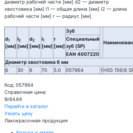
диаметр рабочей части [мм] d2 — диаметр
хвостовика [мм] l1 — общая длина [мм] l2 — длина
рабочей части [мм] r — радиус [мм]
Зуб
d
l
d
l
r
Специальный
1
2
2
1
Наименован
[мм]
[мм]
[мм]
[мм]
[мм]
зуб (SP)
EAN 4007220
Диаметр хвостовика 6 мм
8
30
6
70
5.0
057964
1
HSS 156/6 S
Код:
057964
Справочная цена:
Br
84.64
Перейти в каталог
Узнать цену
Лакокрасочная продукция
Краски и эмали