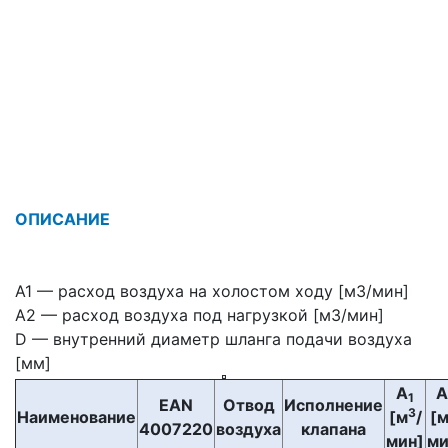
ОПИСАНИЕ
A1 — расход воздуха на холостом ходу [м3/мин]
A2 — расход воздуха под нагрузкой [м3/мин]
D — внутренний диаметр шланга подачи воздуха
[мм]
A
A
1
EAN
Отвод
Исполнение
3
Наименование
[м
/
[
4007220
воздуха
клапана
мин]
ми