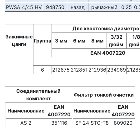
PWSA 4/45 HV
948750
назад
рычажный
0.25
0.
Для хвостовика диаметр
Зажимные
3/32
1/
Группа
3 мм
6 мм
8 мм
цанги
дюйм
дюй
EAN 4007220
6
212875
212851
212936
234969
2128
Соединительный
Фильтр тонкой очистки
комплект
EAN
EAN
Наименование
Наименование
4007220
4007220
AS 2
351116
SF 24 STG-T8
809020