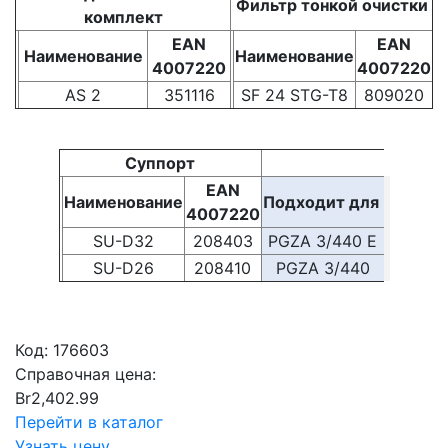
Фильтр тонкой очистки
комплект
EAN
EAN
Наименование
Наименование
4007220
4007220
AS 2
351116
SF 24 STG-T8
809020
Суппорт
EAN
Наименование
Подходит для
4007220
SU-D32
208403
PGZA 3/440 E
SU-D26
208410
PGZA 3/440
Код:
176603
Справочная цена:
Br
2,402.99
Перейти в каталог
Узнать цену