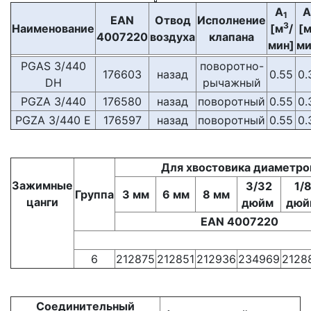
A
A
1
EAN
Отвод
Исполнение
3
Наименование
[м
/
[
4007220
воздуха
клапана
мин]
ми
PGAS 3/440
поворотно-
176603
назад
0.55
0.
DH
рычажный
PGZA 3/440
176580
назад
поворотный
0.55
0.
PGZA 3/440 E
176597
назад
поворотный
0.55
0.
Для хвостовика диаметр
Зажимные
3/32
1/
Группа
3 мм
6 мм
8 мм
цанги
дюйм
дюй
EAN 4007220
6
212875
212851
212936
234969
2128
Соединительный