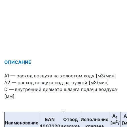
ОПИСАНИЕ
A1 — расход воздуха на холостом ходу [м3/мин]
A2 — расход воздуха под нагрузкой [м3/мин]
D — внутренний диаметр шланга подачи воздуха
[мм]
A
A
1
EAN
Отвод
Исполнение
3
Наименование
[м
/
[
4007220
воздуха
клапана