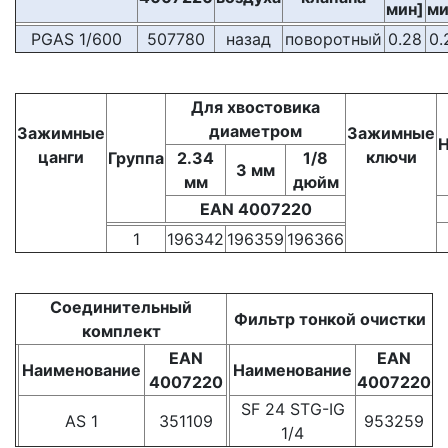
мин]
ми
PGAS 1/600
507780
назад
поворотный
0.28
0.
Для хвостовика
диаметром
Зажимные
Зажимные
Н
цанги
ключи
Группа
2.34
1/8
3
мм
мм
дюйм
EAN 4007220
1
196342
196359
196366
Соединительный
Фильтр тонкой очистки
комплект
EAN
EAN
Наименование
Наименование
4007220
4007220
SF 24 STG-IG
AS 1
351109
953259
1/4