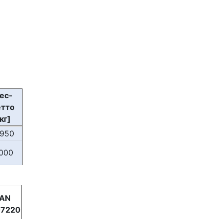
ес-
етто
кг]
.950
.000
AN
7220