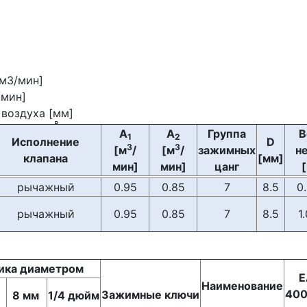
[м3/мин]
/мин]
 воздуха [мм]
A
A
Группа
В
1
2
Исполнение
D
3
3
[м
/
[м
/
зажимных
н
клапана
[мм]
мин]
мин]
цанг
[
рычажный
0.95
0.85
7
8.5
0
рычажный
0.95
0.85
7
8.5
1
ика диаметром
E
Наименование
400
Зажимные ключи
8 мм
1/4 дюйм