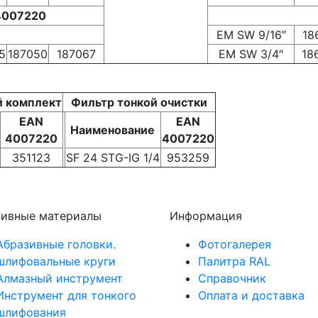
4007220
EM SW 9/16″
18
5
187050
187067
EM SW 3/4″
18
 комплект
Фильтр тонкой очистки
EAN
EAN
Наименование
4007220
4007220
351123
SF 24 STG-IG 1/4
953259
зивные материалы
Информация
Абразивные головки.
Фотогалерея
шлифовальные круги
Палитра RAL
Алмазный инструмент
Справочник
Инструмент для тонкого
Оплата и доставка
шлифования