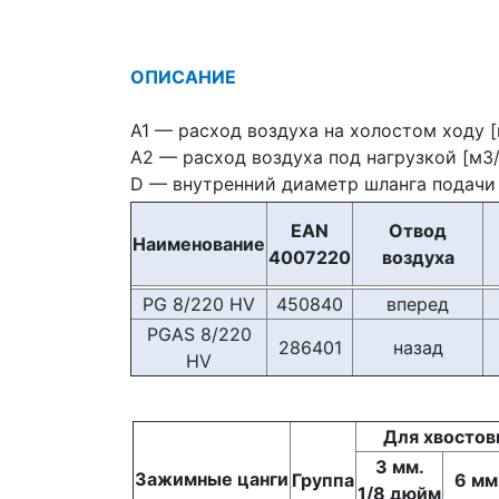
ОПИСАНИЕ
A1 — расход воздуха на холостом ходу 
A2 — расход воздуха под нагрузкой [м3
D — внутренний диаметр шланга подачи
EAN
Отвод
Наименование
4007220
воздуха
PG 8/220 HV
450840
вперед
PGAS 8/220
286401
назад
HV
Для хвостов
3 мм.
Зажимные цанги
Группа
6
мм
1/8 дюйм