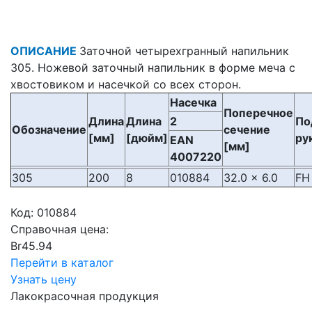
ОПИСАНИЕ
Заточной четырехгранный напильник
305. Ножевой заточный напильник в форме меча с
хвостовиком и насечкой со всех сторон.
Насечка
Поперечное
Длина
Длина
2
По
Обозначение
сечение
[мм]
[дюйм]
ру
EAN
[мм]
4007220
305
200
8
010884
32.0 x 6.0
FH
Код:
010884
Справочная цена:
Br
45.94
Перейти в каталог
Узнать цену
Лакокрасочная продукция