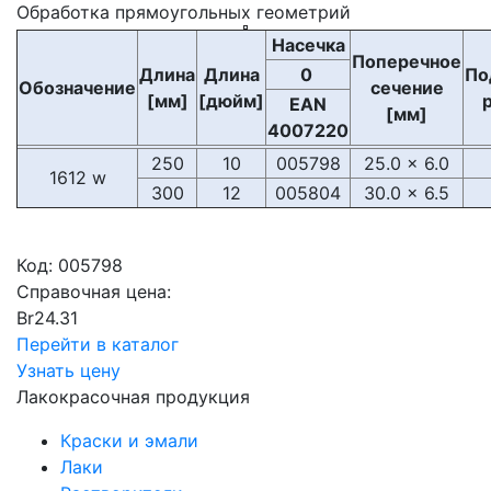
Обработка прямоугольных геометрий
Насечка
Поперечное
Длина
Длина
0
По
Обозначение
сечение
[мм]
[дюйм]
EAN
[мм]
4007220
250
10
005798
25.0 x 6.0
1612 w
300
12
005804
30.0 x 6.5
Код:
005798
Справочная цена:
Br
24.31
Перейти в каталог
Узнать цену
Лакокрасочная продукция
Краски и эмали
Лаки