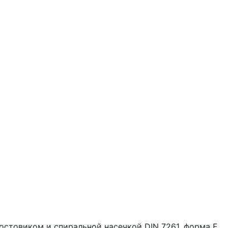
востовиком и спиральной насечкой DIN 7261. форма F.