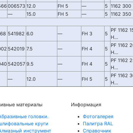
566
006573
12.0
FH 5
—
5
1162 300
—
15.0
FH 5
—
5
1162 350
PF 1162 1
968
541982
6.0
—
FH 3
5
H…
PF 1162 
002
542019
7.5
—
FH 4
5
H…
PF 1162 
040
542057
9.5
—
FH 4
5
H…
PF 1162 
—
12.0
—
FH 5
5
H…
зивные материалы
Информация
Абразивные головки.
Фотогалерея
шлифовальные круги
Палитра RAL
Алмазный инструмент
Справочник