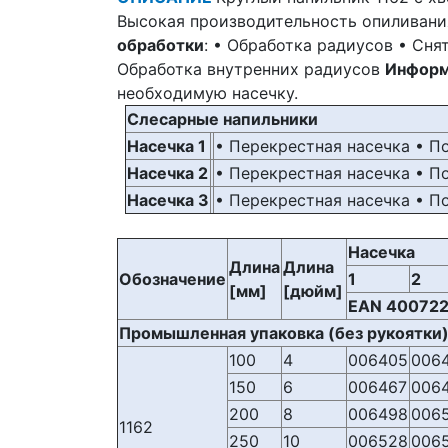
Высокая производительность опиливания
обработки
: • Обработка радиусов • Сня
Обработка внутренних радиусов
Информ
необходимую насечку.
Слесарные напильники
Насечка 1
• Перекрестная насечка • П
Насечка 2
• Перекрестная насечка • П
Насечка 3
• Перекрестная насечка • П
Насечка
Длина
Длина
Обозначение
1
2
[мм]
[дюйм]
EAN 40072
Промышленная упаковка (без рукоятки
100
4
006405
006
150
6
006467
006
200
8
006498
006
1162
250
10
006528
006