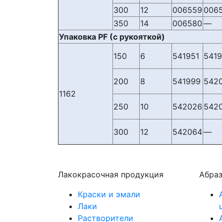
300
12
006559
006
350
14
006580
—
Упаковка PF (с рукояткой)
150
6
541951
541
200
8
541999
542
1162
250
10
542026
542
300
12
542064
—
Лакокрасочная продукция
Абра
Краски и эмали
Лаки
Растворители