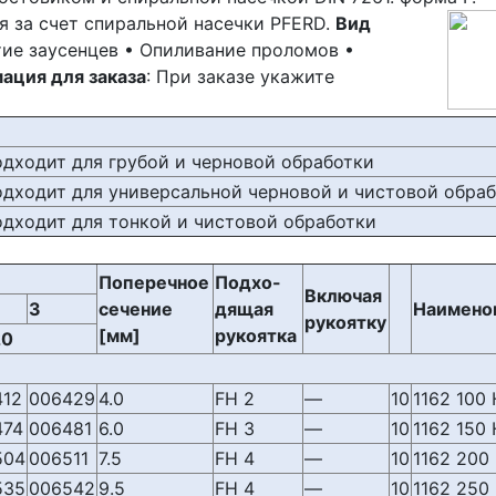
 за счет спиральной насечки PFERD.
Вид
тие заусенцев • Опиливание проломов •
ация для заказа
: При заказе укажите
одходит для грубой и черновой обработки
одходит для универсальной черновой и чистовой обра
одходит для тонкой и чистовой обработки
Поперечное
Подхо-
Включая
3
сечение
дящая
Наимено
рукоятку
[мм]
рукоятка
20
)
412
006429
4.0
FH 2
—
10
1162 100
474
006481
6.0
FH 3
—
10
1162 150
504
006511
7.5
FH 4
—
10
1162 200
535
006542
9.5
FH 4
—
10
1162 250