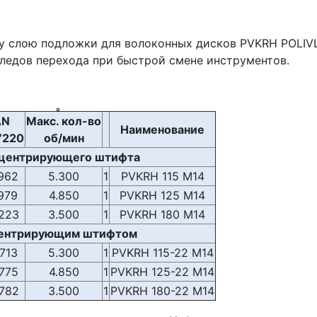
 слою подложки для волоконных дисков PVKRH POLIV
ледов перехода при быстрой смене инструментов.
AN
Макс. кол-во
Наименование
7220
об/мин
 центрирующего штифта
962
5.300
1
PVKRH 115 M14
979
4.850
1
PVKRH 125 M14
223
3.500
1
PVKRH 180 M14
ентрирующим штифтом
713
5.300
1
PVKRH 115-22 M14
775
4.850
1
PVKRH 125-22 M14
782
3.500
1
PVKRH 180-22 M14