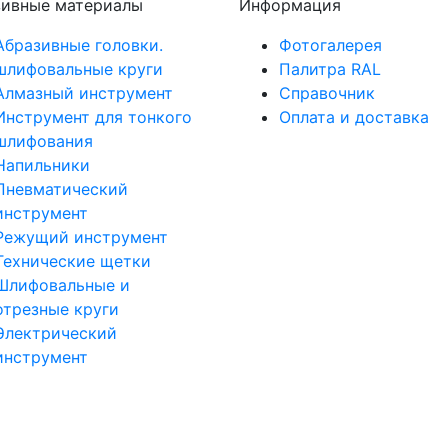
зивные материалы
Информация
Абразивные головки.
Фотогалерея
шлифовальные круги
Палитра RAL
Алмазный инструмент
Справочник
Инструмент для тонкого
Оплата и доставка
шлифования
Напильники
Пневматический
инструмент
Режущий инструмент
Технические щетки
Шлифовальные и
отрезные круги
Электрический
инструмент