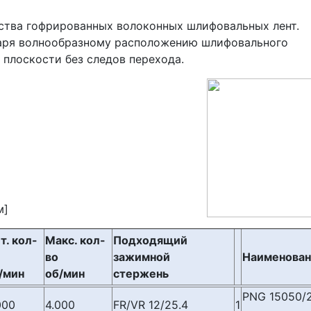
ства гофрированных волоконных шлифовальных лент.
даря волнообразному расположению шлифовального
плоскости без следов перехода.
м]
т. кол-
Макс. кол-
Подходящий
во
зажимной
Наименова
/мин
об/мин
стержень
PNG 15050/2
000
4.000
FR/VR 12/25.4
1