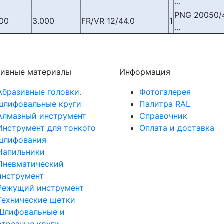
…
PNG 20050/
500
3.000
FR/VR 12/44.0
1
…
зивные материалы
Информация
Абразивные головки.
Фотогалерея
шлифовальные круги
Палитра RAL
Алмазный инструмент
Справочник
Инструмент для тонкого
Оплата и доставка
шлифования
Напильники
Пневматический
инструмент
Режущий инструмент
Технические щетки
Шлифовальные и