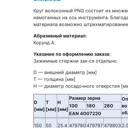
Круг волоконный PNG состоит из множе
намотанных на ось инструмента. Благо
материала возможно штрихматирование 
Абразивный материал
:
Корунд A.
Указание по оформлению заказа
:
Зажимные стержни зак-ся отдельно.
D — внешний диаметр [мм]
T — толщина [мм]
H — диаметр посадочного отверстия [м
Размер зерна
Оп
D
T
H
100
180
280
во
[мм]
[мм]
[мм]
об
EAN 4007220
150
50
25.4
479780
479797
479803
2.