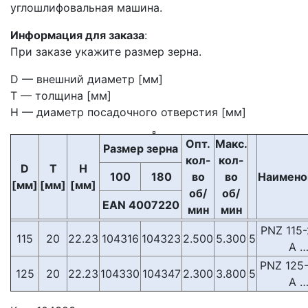
углошлифовальная машина.
Информация для заказа
:
При заказе укажите размер зерна.
D — внешний диаметр [мм]
T — толщина [мм]
H — диаметр посадочного отверстия [мм]
Опт.
Макс.
Размер зерна
кол-
кол-
D
T
H
100
180
во
во
Наимено
[мм]
[мм]
[мм]
об/
об/
EAN 4007220
мин
мин
PNZ 115-
115
20
22.23
104316
104323
2.500
5.300
5
A 
PNZ 125-
125
20
22.23
104330
104347
2.300
3.800
5
A 