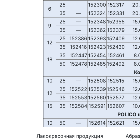
25
—
152300
152317
20
6
35
—
152324
152331
20
25
—
152348
152355
15
9
35
—
152362
152379
15
25
152386
152393
152409
12
12
35
152416
152423
152430
12
35
152447
152454
152461
8.
18
50
152478
152485
152492
8.
Ко
10
25
—
152508
152515
15
25
152522
152539
152546
12
12
35
152553
152560
152577
12
15
35
152584
152591
152607
10
POLICO 
10
50
—
152614
152621
15
Лакокрасочная продукция
Абра