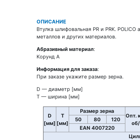
ОПИСАНИЕ
Втулка шлифовальная PR и PRK. POLICO 
металлов и других материалов.
Абразивный материал
:
Kорунд А
Информация для заказа
:
При заказе укажите размер зерна.
D — диаметр [мм]
T — ширина [мм]
Размер зерна
D
T
Опт. 
50
80
120
[мм]
[мм]
об
EAN 4007220
Цил