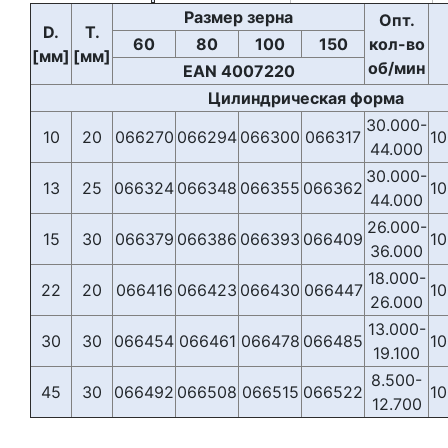
Размер зерна
Опт.
D.
T.
60
80
100
150
кол-во
[мм]
[мм]
об/мин
EAN 4007220
Цилиндрическая форма
30.000-
10
20
066270
066294
066300
066317
10
44.000
30.000-
13
25
066324
066348
066355
066362
10
44.000
26.000-
15
30
066379
066386
066393
066409
10
36.000
18.000-
22
20
066416
066423
066430
066447
10
26.000
13.000-
30
30
066454
066461
066478
066485
10
19.100
8.500-
45
30
066492
066508
066515
066522
10
12.700