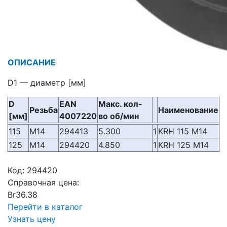
ОПИСАНИЕ
D1 — диаметр [мм]
D
EAN
Макс. кол-
Резьба
Наименование
[мм]
4007220
во об/мин
115
M14
294413
5.300
1
KRH 115 M14
125
M14
294420
4.850
1
KRH 125 M14
Код:
294420
Справочная цена:
Br
36.38
Перейти в каталог
Узнать цену