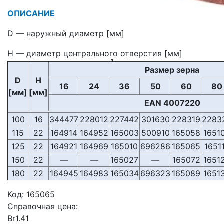
ОПИСАНИЕ
D — наружный диаметр [мм]
H — диаметр центрального отверстия [мм]
Размер зерна
D
H
16
24
36
50
60
80
[мм]
[мм]
EAN 4007220
100
16
344477
228012
227442
301630
228319
2283
115
22
164914
164952
165003
500910
165058
1651
125
22
164921
164969
165010
696286
165065
1651
150
22
—
—
165027
—
165072
1651
180
22
164945
164983
165034
696323
165089
1651
Код:
165065
Справочная цена:
Br
1.41