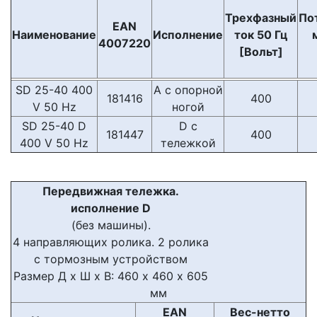
Трехфазный
По
EAN
Наименование
Исполнение
ток 50 Гц
4007220
[Вольт]
SD 25-40 400
А с опорной
181416
400
V 50 Hz
ногой
SD 25-40 D
D с
181447
400
400 V 50 Hz
тележкой
Передвижная тележка.
исполнение D
(без машины).
4 направляющих ролика. 2 ролика
с тормозным устройством
Размер Д х Ш х В: 460 х 460 х 605
мм
EAN
Вес-нетто