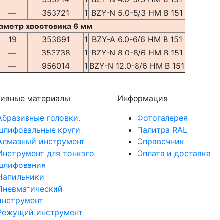
—
353721
1
BZY-N 5.0-5/3 HM B 151
аметр хвостовика 6 мм
19
353691
1
BZY-A 6.0-6/6 HM B 151
—
353738
1
BZY-N 8.0-8/6 HM B 151
—
956014
1
BZY-N 12.0-8/6 HM B 151
зивные материалы
Информация
Абразивные головки.
Фотогалерея
шлифовальные круги
Палитра RAL
Алмазный инструмент
Справочник
Инструмент для тонкого
Оплата и доставка
шлифования
Напильники
Пневматический
инструмент
Режущий инструмент