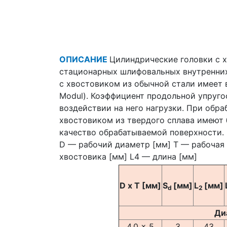
ОПИСАНИЕ
Цилиндрические головки с 
стационарных шлифовальных внутренних
с хвостовиком из обычной стали имеет 
Modul). Коэффициент продольной упруго
воздействии на него нагрузки. При обр
хвостовиком из твердого сплава имеют
качество обрабатываемой поверхности.
D — рабочий диаметр [мм] T — рабочая 
хвостовика [мм] L4 — длина [мм]
D x T
[мм]
S
[мм]
L
[мм]
d
2
Ди
4.0 x 5
3
43