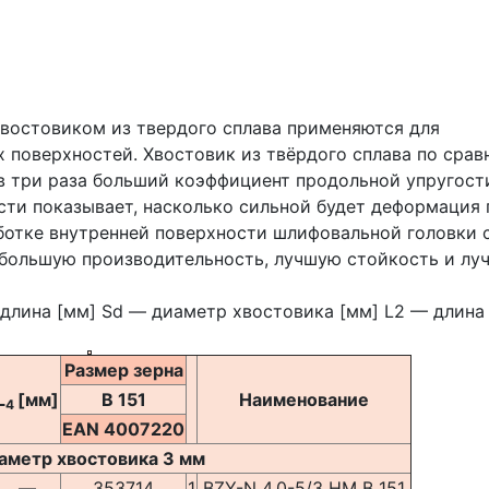
хвостовиком из твердого сплава применяются для
 поверхностей. Хвостовик из твёрдого сплава по сра
в три раза больший коэффициент продольной упругости
сти показывает, насколько сильной будет деформация 
аботке внутренней поверхности шлифовальной головки 
 большую производительность, лучшую стойкость и лу
длина [мм] Sd — диаметр хвостовика [мм] L2 — длина
Размер зерна
L
[мм]
B 151
Наименование
4
EAN 4007220
аметр хвостовика 3 мм
—
353714
1
BZY-N 4.0-5/3 HM B 151