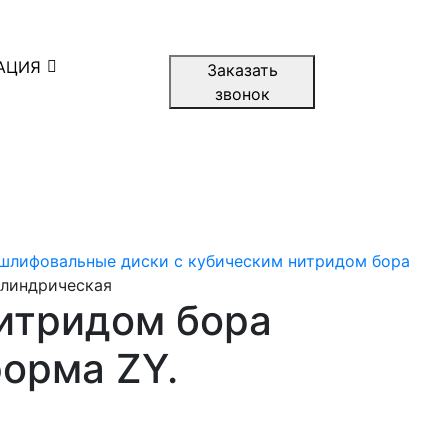
АЦИЯ
Заказать
звонок
шлифовальные диски с кубическим нитридом бора
илиндрическая
итридом бора
орма ZY.