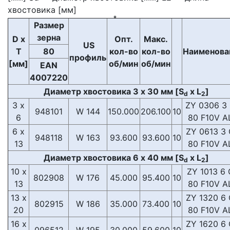
хвостовика [мм]
Размер
зерна
D x
Опт.
Макс.
US
T
80
кол-во
кол-во
Наименова
профиль
[мм]
об/мин
об/мин
EAN
4007220
Диаметр хвостовика 3 x 30 мм [S
x L
]
d
2
3 x
ZY 0306 3
948101
W 144
150.000
206.100
10
6
80 F10V A
6 x
ZY 0613 3
948118
W 163
93.600
93.600
10
13
80 F10V A
Диаметр хвостовика 6 x 40 мм [S
x L
]
d
2
10 x
ZY 1013 6
802908
W 176
45.000
95.400
10
13
80 F10V A
13 x
ZY 1320 6
802915
W 186
35.000
73.400
10
20
80 F10V A
16 x
ZY 1620 6