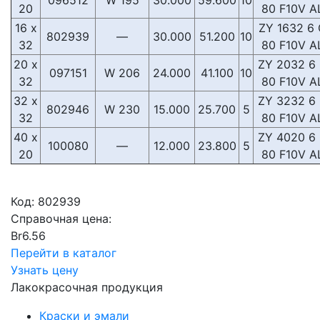
096512
W 195
30.000
59.600
10
20
80 F10V A
16 x
ZY 1632 6
802939
—
30.000
51.200
10
32
80 F10V A
20 x
ZY 2032 6
097151
W 206
24.000
41.100
10
32
80 F10V A
32 x
ZY 3232 6
802946
W 230
15.000
25.700
5
32
80 F10V A
40 x
ZY 4020 6
100080
—
12.000
23.800
5
20
80 F10V A
Код:
802939
Справочная цена:
Br
6.56
Перейти в каталог
Узнать цену
Лакокрасочная продукция
Краски и эмали